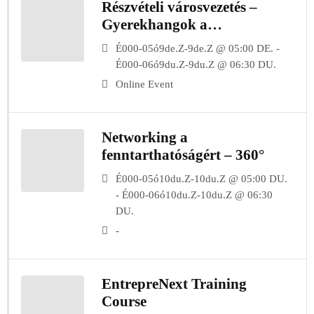
Részvételi városvezetés –
Gyerekhangok a
döntéshozatalban – YEP!
É000-05ó9de.Z-9de.Z @ 05:00 DE. -
Webinár
É000-06ó9du.Z-9du.Z @ 06:30 DU.
Online Event
Networking a
fenntarthatóságért – 360°
É000-05ó10du.Z-10du.Z @ 05:00 DU.
- É000-06ó10du.Z-10du.Z @ 06:30
DU.
-
EntrepreNext Training
Course