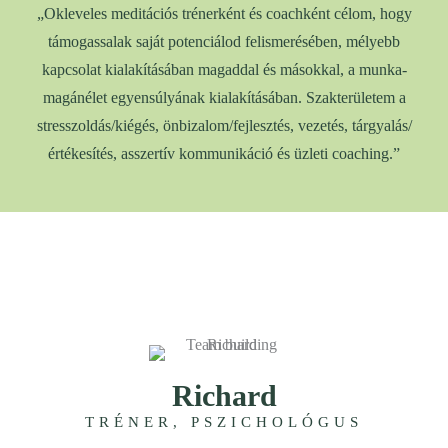
„Okleveles meditációs trénerként és coachként célom, hogy
támogassalak saját potenciálod felismerésében, mélyebb
kapcsolat kialakításában magaddal és másokkal, a munka-
magánélet egyensúlyának kialakításában. Szakterületem a
stresszoldás/kiégés, önbizalom/fejlesztés, vezetés, tárgyalás/
értékesítés, asszertív kommunikáció és üzleti coaching.”
Richard
TRÉNER, PSZICHOLÓGUS