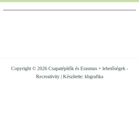
o
g
o
r
k
a
m
Copyright © 2026 Csapatépítők és Erasmus + lehetőségek -
Recreativity | Készítette:
kbgrafika