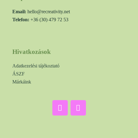
Email:
hello@recreativity.net
Telefon:
+36 (30) 479 72 53
Hivatkozások
Adatkezelési tájékoztató
ÁSZF
Márkáink
F
I
a
n
c
s
e
t
b
a