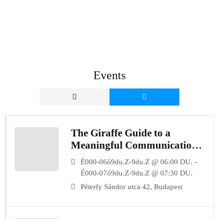
Events
The Giraffe Guide to a
Meaningful Communication:
Workshop for Empathic
É000-06ó9du.Z-9du.Z @ 06:00 DU. -
Conversations
É000-07ó9du.Z-9du.Z @ 07:30 DU.
Péterfy Sándor utca 42, Budapest