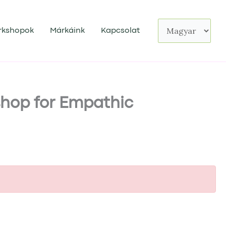
Nyelv
kiválasztása
rkshopok
Márkáink
Kapcsolat
shop for Empathic