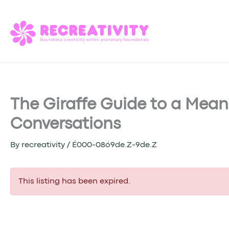
Skip
to
content
The Giraffe Guide to a Mea
Conversations
By
recreativity
/
É000-08ó9de.Z-9de.Z
This listing has been expired.